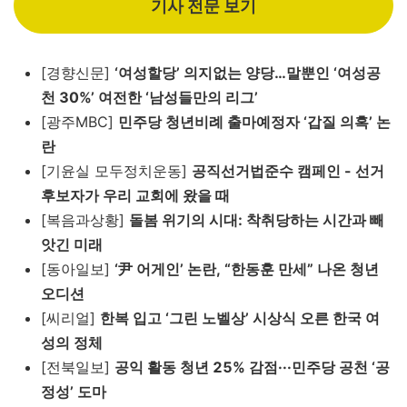
기사 전문 보기
[경향신문]
‘여성할당’ 의지없는 양당…말뿐인 ‘여성공
천 30%’ 여전한 ‘남성들만의 리그’
[광주MBC]
민주당 청년비례 출마예정자 ‘갑질 의혹’ 논
란
[기윤실 모두정치운동]
공직선거법준수 캠페인 - 선거
후보자가 우리 교회에 왔을 때
[복음과상황]
돌봄 위기의 시대: 착취당하는 시간과 빼
앗긴 미래
[동아일보]
‘尹 어게인’ 논란, “한동훈 만세” 나온 청년
오디션
[씨리얼]
한복 입고 ‘그린 노벨상’ 시상식 오른 한국 여
성의 정체
[전북일보]
공익 활동 청년 25% 감점···민주당 공천 ‘공
정성’ 도마