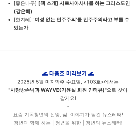
[좋은나무]
[책 소개] 시르사아사나를 하는 그리스도인
(강은혜)
[한겨레]
‘여성 없는 민주주의’를 민주주의라고 부를 수
있는가
🌊 다음호 미리보기 🌊
2026년 5
월 마지막주 수요일, <103호>에서는
"
사랑방손님과 WAYVE(기윤실 회원 인터뷰)
"
으로 찾아
갈게요!
-
요즘 기독청년의 신앙, 삶, 이야기가 담긴 뉴스레터!
청년과 함께 하는 | 청년을 위한 | 청년의 뉴스레터!