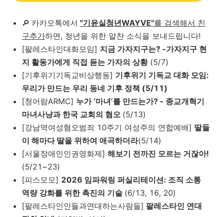
🔎
카카오톡에서
"기윤실청년WAYVE"
를 검색해서 친
구추가
하면, 청년을 위한 알찬 소식을 보내드립니다!
[팔레스타인대화모임]
지금 가자지구는? -가자지구 현
지 활동가에게 직접 듣는 가자의 상황
(5/7)
[기후위기기독교비상행동]
기후위기 기독교 대화 모임:
우리가 만드는 우리 동네 기후 정책 (5/11)
[청어람ARMC]
누가 ‘마녀’를 만드는가? - 종교개혁기
마녀사냥과 한국 교회의 혐오
(5/13)
[강남역여성혐오범죄 10주기 여성주의 연합예배]
딸들
이 해마다 딸을 위하여 애곡하더라
(5/14)
[서울장애인인권영화제]
해보기 전까진 모르는 거잖아!
(5/21~23)
[피스모모]
2026 임파워링 퍼실리테이션: 조직 소통
역량 강화를 위한 촉진의 기술
(6/13, 16, 20)
[팔레스타인인들과연대하는사람들]
팔레스타인 연대