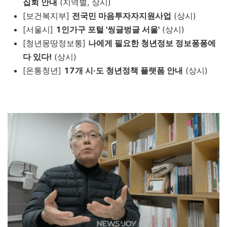
집회 안내
(지역별, 상시)
[보건복지부]
전국민 마음투자자지원사업
(상시)
[서울시]
1인가구 포털 '씽글벙글 서울'
(상시)
[청년몽땅정보통]
나에게 필요한 청년정보 정보퐁퐁에
다 있다!
(상시)
[온통청년]
17개 시·도 청년정책 플랫폼 안내
(상시)