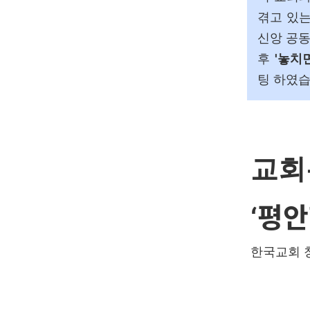
겪고 있는
신앙 공동
후
'놓치
팅 하였
교회
평안
‘
한국교회 청