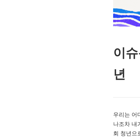
이슈
년
우리는 어
나조차 내
회 청년으